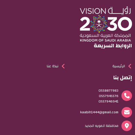
الروابط السريعة
الرئيسية
نبذة عنا
إتصل بنا
0558877983
0557945576
0557946941
kaabih1444@gmail.com
محافظة المويه الجديد