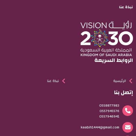
نبذة عنا
الروابط السريعة
الرئيسية
نبذة عنا
إتصل بنا
0558877983
0557945576
0557946941
kaabih1444@gmail.com