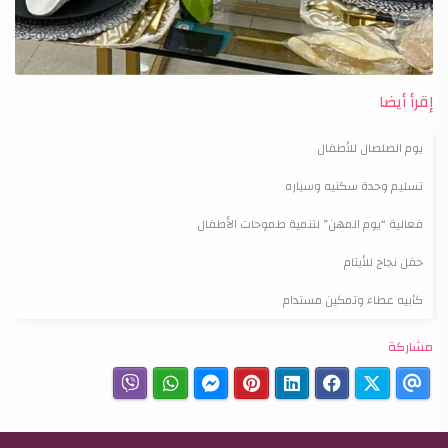
إقرأ أيضا
يوم الصلصال للأطفال
تسليم وحدة سكنيه وسياره
فعالية “يوم المهن” لتنمية طموحات الأطفال
حفل نجاح للأيتام
كأبيه عطاء وتمكين مستدام
مشاركة