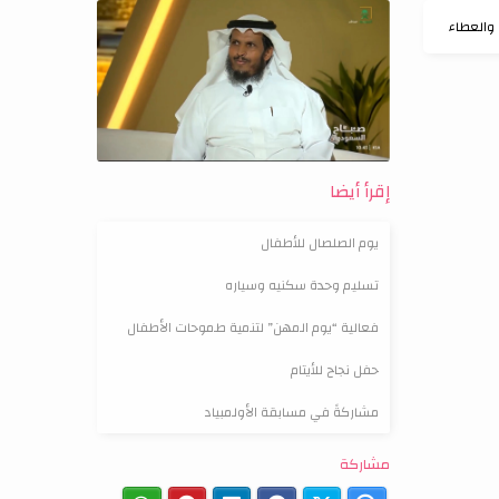
 والعطاء
إقرأ أيضا
يوم الصلصال للأطفال
تسليم وحدة سكنيه وسياره
فعالية “يوم المهن” لتنمية طموحات الأطفال
حفل نجاح للأيتام
مشاركةً في مسابقة الأولمبياد
مشاركة