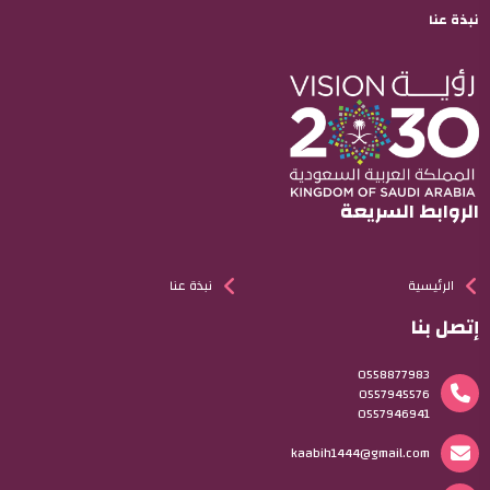
نبذة عنا
الروابط السريعة
الرئيسية
نبذة عنا
إتصل بنا
0558877983
0557945576
0557946941
kaabih1444@gmail.com