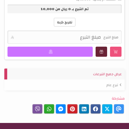
تم التبرع بـ
0
ريال من
10,000
تفريج كربه
مبلغ التبرع

عرض جميع التبرعات
تبرع عام
مشاركة