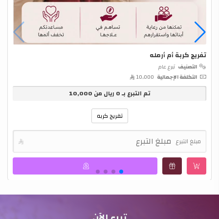
تفريج كربة أم أرمله
ه
التصنيف
تبرع عام
التكلفة الإجمالية
10,000 
تم التبرع بـ
0
ريال من
10,000
تفريج كربه
مبلغ التبرع
