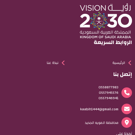
الروابط السريعة
الرئيسية
نبذة عنا
إتصل بنا
0558877983
0557945576
0557946941
kaabih1444@gmail.com
محافظة المويه الجديد
تجدنا على