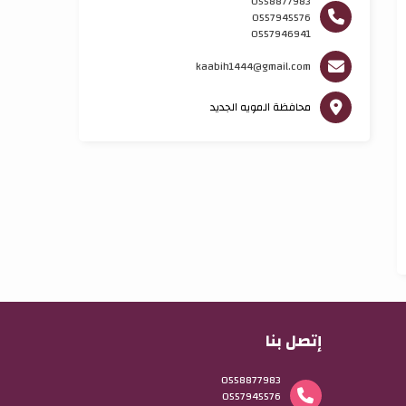
0558877983
0557945576
0557946941
kaabih1444@gmail.com
محافظة المويه الجديد
إتصل بنا
0558877983
0557945576