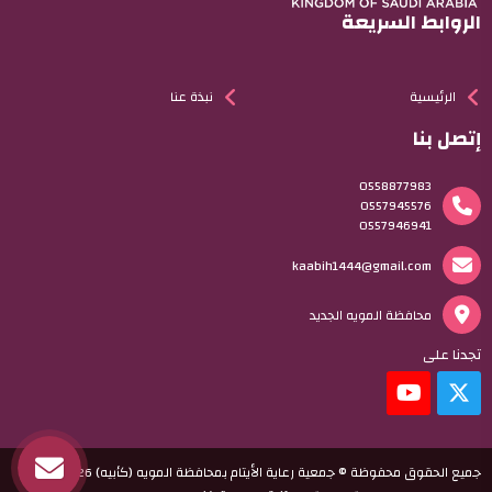
الروابط السريعة
الرئيسية
نبذة عنا
إتصل بنا
0558877983
0557945576
0557946941
kaabih1444@gmail.com
محافظة المويه الجديد
تجدنا على
جميع الحقوق محفوظة © جمعية رعاية الأيتام بمحافظة المويه (كأبيه) 2026